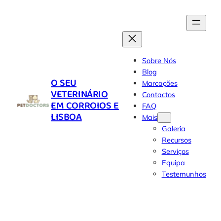
Skip
to
content
Sobre Nós
Blog
O SEU
Marcações
VETERINÁRIO
Contactos
EM CORROIOS E
FAQ
LISBOA
Mais
Galeria
Recursos
Serviços
Equipa
Testemunhos