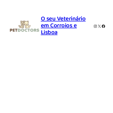
O seu Veterinário
em Corroios e
Instagram
X
Faceb
Lisboa