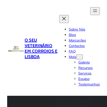
Skip
to
content
Sobre Nós
Blog
O SEU
Marcações
VETERINÁRIO
Contactos
EM CORROIOS E
FAQ
LISBOA
Mais
Galeria
Recursos
Serviços
Equipa
Testemunhos