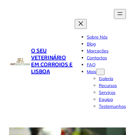
Skip
to
content
Sobre Nós
Blog
O SEU
Marcações
VETERINÁRIO
Contactos
EM CORROIOS E
FAQ
LISBOA
Mais
Galeria
Recursos
Serviços
Equipa
Testemunhos