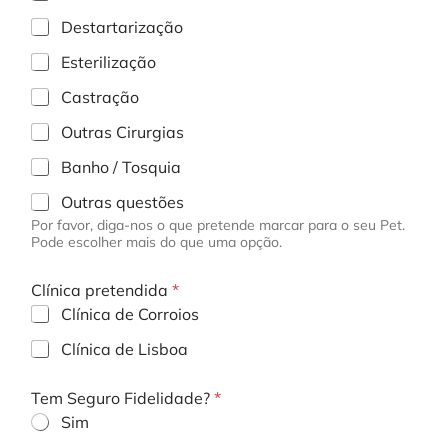
Destartarização
Esterilização
Castração
Outras Cirurgias
Banho / Tosquia
Outras questões
Por favor, diga-nos o que pretende marcar para o seu Pet.
Pode escolher mais do que uma opção.
S
Clínica pretendida
*
e
g
Clínica de Corroios
u
Clínica de Lisboa
r
o
F
Tem Seguro Fidelidade?
*
i
Sim
d
e