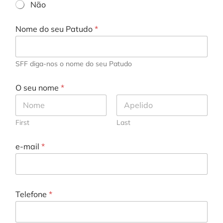
Não
l
i
d
Nome do seu Patudo
*
a
d
e
SFF diga-nos o nome do seu Patudo
?
C
l
O seu nome
*
í
n
i
c
First
Last
a
e-mail
*
Telefone
*