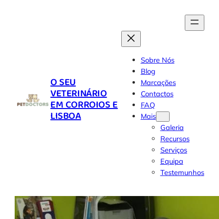
Skip
to
content
Sobre Nós
Blog
O SEU
Marcações
VETERINÁRIO
Contactos
EM CORROIOS E
FAQ
LISBOA
Mais
Galeria
Recursos
Serviços
Equipa
Testemunhos