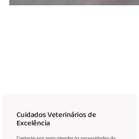
Contacte-nos
Agende uma consulta com os nossos
veterinários especialistas. Garanta que os
seus animais de estimação recebem os
melhores cuidados. A saúde do seu animal
de estimação começa aqui.
Cuidados Veterinários de
Excelência
Contacte-nos para atender às necessidades do