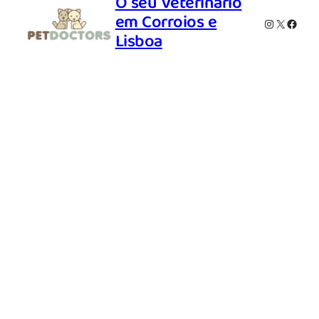
O seu Veterinário
em Corroios e
Instagram
X
Faceb
Lisboa