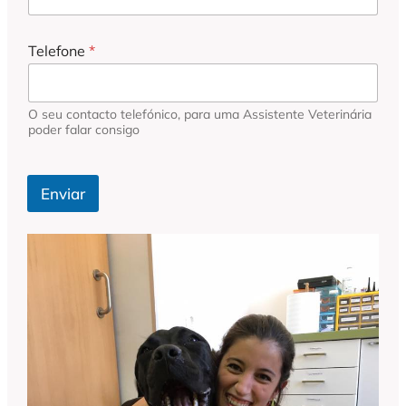
t
e
n
Telefone
*
d
i
d
a
O seu contacto telefónico, para uma Assistente Veterinária
P
poder falar consigo
a
t
u
d
Enviar
o
O